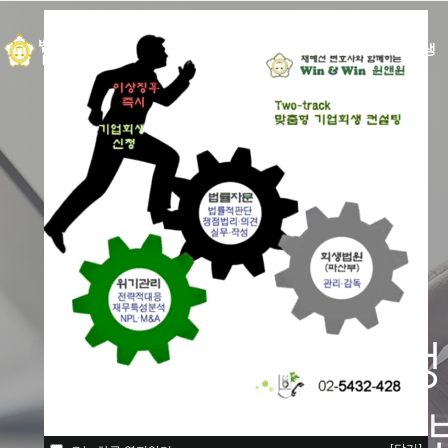
소개·안내
법인회생
재정
든든한 동